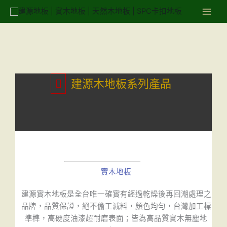
跳
至
主
要
內
容
Main
建源木地板系列產品
Menu
實木地板
建源實木地板是全台唯一確實有經過乾燥後再回潮處理之
品牌，品質保證，絕不偷工減料，顏色均勻，台灣加工標
準榫，高硬度油漆超耐磨表面；皆為高品質實木無塵地