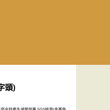
字頭)
合奈米鋅產生滅菌效果.SGS檢測(金黃色