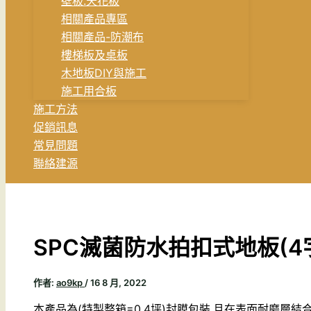
壁板.天花板
相關產品專區
相關產品-防潮布
樓梯板及桌板
木地板DIY與施工
施工用合板
施工方法
促銷訊息
常見問題
聯絡建源
SPC滅菌防水拍扣式地板(4
作者:
ao9kp
/
16 8 月, 2022
本產品為(特製整箱=0.4坪)封膜包裝.且在表面耐磨層結