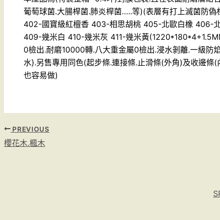
葡萄球菌.大腸桿菌.肺炎桿菌…..等)(表層有打上滅菌防偽
402-國寶級紅檀香 403-相思胡桃 405-北歐白橡 406-
409-幾米白 410-幾米灰 411-幾米黃(1220*180*4+1.5
0檢出.耐磨10000轉.八大重金屬0檢出.浸水剝離.一級防
水}.另售專用同色(起步條.連接條.止滑條(外角)及收邊條(內
也容易做)
PREVIOUS
櫻花木.楓木
S