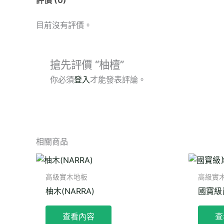
目前沒有評價。
搶先評價 “柚檀”
你必須
登入
才能發表評論。
相關商品
高級實木地板
高級實
柚木(NARRA)
國寶級
查看內容
查