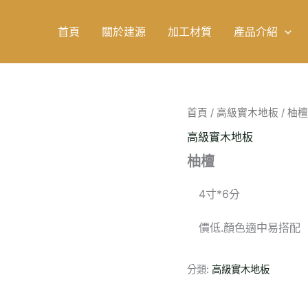
首頁
關於建源
加工材質
產品介紹
首頁
/
高級實木地板
/ 柚檀
高級實木地板
柚檀
4寸*6分
價低.顏色適中易搭配
分類:
高級實木地板