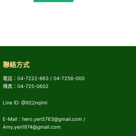
聯絡方式
電話：04-7222-863 / 04-7256-000
傳真：04-725-0602
Line ID: @922nqlmi
E-Mail：hero.yen5763@gmail.com /
Amy.yen1974@gmail.com