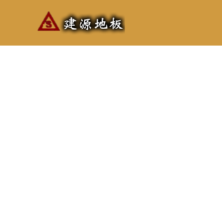
跳
至
主
要
內
容