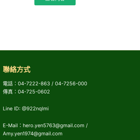
聯絡方式
電話：04-7222-863 / 04-7256-000
傳真：04-725-0602
Line ID: @922nqlmi
E-Mail：hero.yen5763@gmail.com /
Amy.yen1974@gmail.com