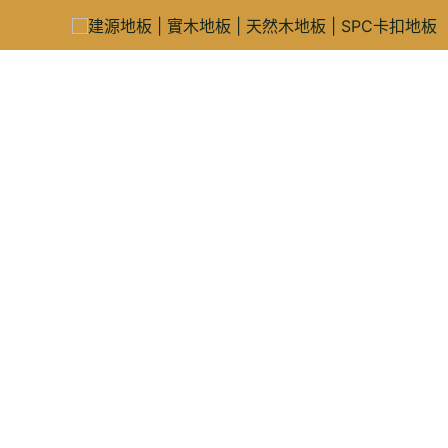
跳
至
主
要
內
容