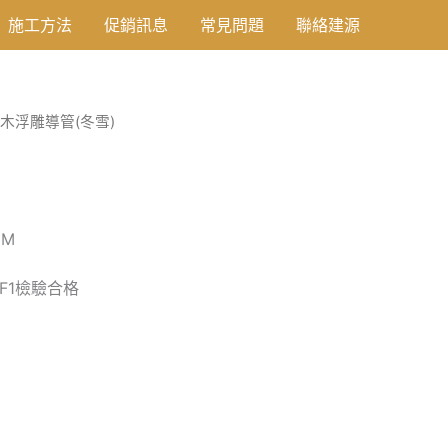
施工方法
促銷訊息
常見問題
聯絡建源
橡木浮雕導管(冬雪)
MM
之F1檢驗合格