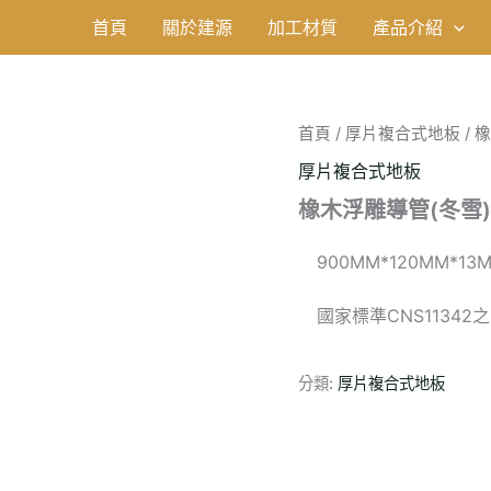
首頁
關於建源
加工材質
產品介紹
首頁
/
厚片複合式地板
/ 
厚片複合式地板
橡木浮雕導管(冬雪)
900MM*120MM*13
國家標準CNS11342
分類:
厚片複合式地板