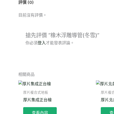
評價 (0)
目前沒有評價。
搶先評價 “橡木浮雕導管(冬雪)”
你必須
登入
才能發表評論。
相關商品
厚片複合式地板
厚片複
厚片集成正台檜
厚片北
查看內容
查