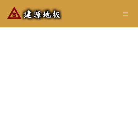
跳
至
主
要
內
容