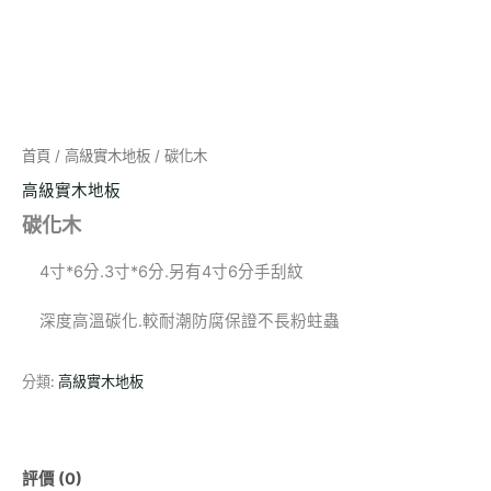
首頁
/
高級實木地板
/ 碳化木
高級實木地板
碳化木
4寸*6分.3寸*6分.另有4寸6分手刮紋
深度高溫碳化.較耐潮防腐保證不長粉蛀蟲
分類:
高級實木地板
評價 (0)