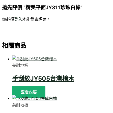
搶先評價 “精美平面JY311珍珠白橡”
你必須
登入
才能發表評論。
相關商品
美耐地板
手刮紋JY505台灣檜木
查看內容
美耐地板