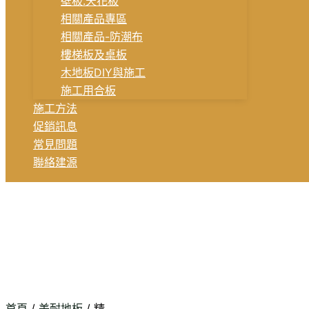
壁板.天花板
相關產品專區
相關產品-防潮布
樓梯板及桌板
木地板DIY與施工
施工用合板
施工方法
促銷訊息
常見問題
聯絡建源
首頁
/
美耐地板
/ 精