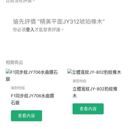
目前沒有評價。
搶先評價 “精美平面JY312琥珀橡木”
你必須
登入
才能發表評論。
相關商品
美耐地板
美耐地板
立體寬紋JY-802豹紋橡
F1同步紋JY706水曲鑽
木
石銀
查看內容
查看內容