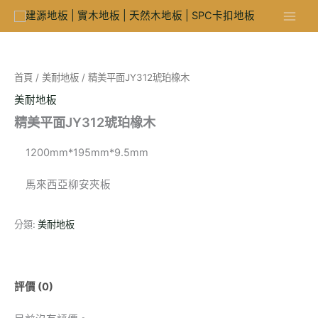
跳
至
主
要
內
首頁
/
美耐地板
/ 精美平面JY312琥珀橡木
容
美耐地板
精美平面JY312琥珀橡木
1200mm*195mm*9.5mm
馬來西亞柳安夾板
分類:
美耐地板
評價 (0)