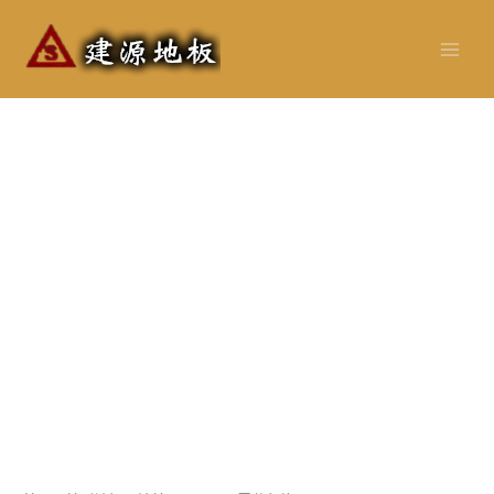
跳
至
主
要
內
容