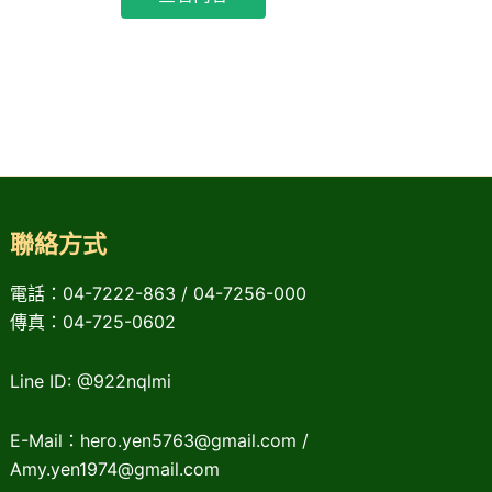
聯絡方式
電話：04-7222-863 / 04-7256-000
傳真：04-725-0602
Line ID: @922nqlmi
E-Mail：hero.yen5763@gmail.com /
Amy.yen1974@gmail.com