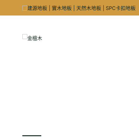
跳
至
主
要
內
容