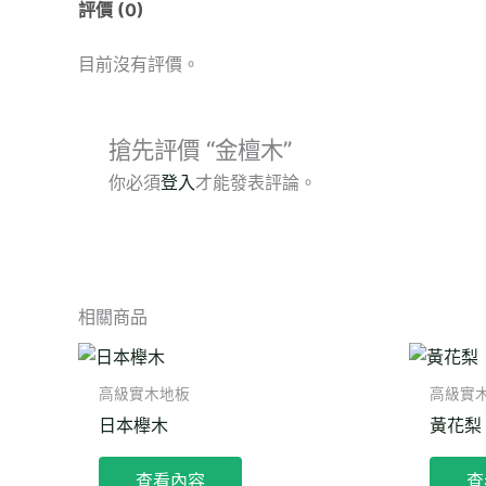
評價 (0)
目前沒有評價。
搶先評價 “金檀木”
你必須
登入
才能發表評論。
相關商品
高級實木地板
高級實
日本櫸木
黃花梨
查看內容
查