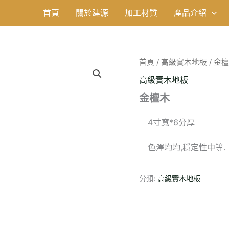
首頁
關於建源
加工材質
產品介紹
首頁
/
高級實木地板
/ 金
高級實木地板
金檀木
4寸寬*6分厚
色澤均均,穩定性中等.
分類:
高級實木地板