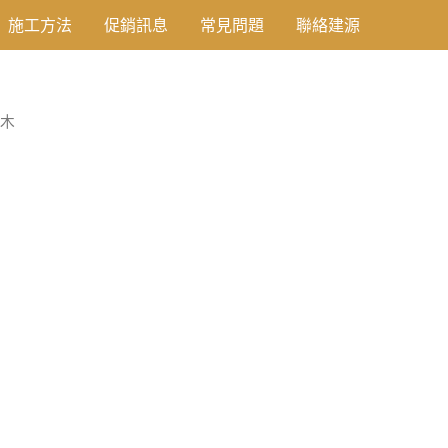
施工方法
促銷訊息
常見問題
聯絡建源
檀木